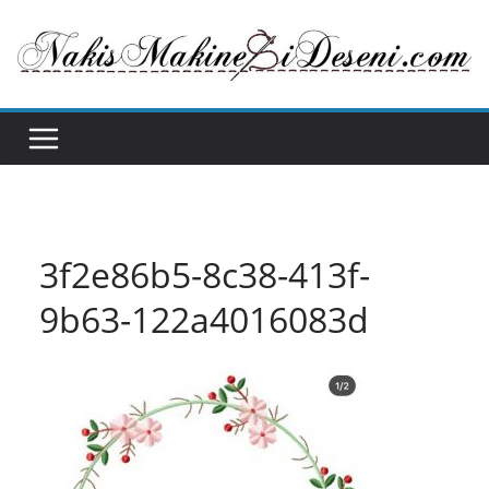
Skip
to
content
3f2e86b5-8c38-413f-
9b63-122a4016083d