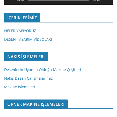
t
ı
İÇERİKLERİMİZ
c
ı
NELER YAPIYORUZ
DESEN TASARIM VİDEOLARI
NAKIŞ İŞLEMELERİ
Desenlerin Uyumlu Olduğu Makine Çeşitleri
Nakış Desen Çalışmalarımız
Makine işlemeleri
ÖRNEK MAKİNE İŞLEMELERİ