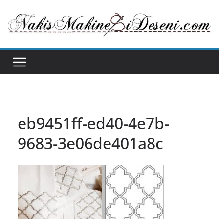
Skip
to
content
eb9451ff-ed40-4e7b-
9683-3e06de401a8c