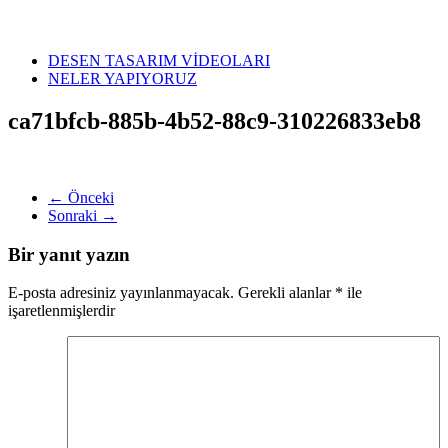
DESEN TASARIM VİDEOLARI
NELER YAPIYORUZ
ca71bfcb-885b-4b52-88c9-310226833eb8
← Önceki
Sonraki →
Bir yanıt yazın
E-posta adresiniz yayınlanmayacak.
Gerekli alanlar
*
ile
işaretlenmişlerdir