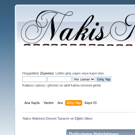
Hoşgeldiniz
Ziyaretçi
. Lütfen
giriş yapın
veya
kayıt olun
.
Kullanıcı adınızı, şifrenizi ve aktif kalma süresini giriniz
Ana Sayfa
Yardım
Ara
Giriş Yap
Kayıt Ol
Nakıs Makinesi Deseni Tasarım ve Eğitim Sitesi
Doğrulama Hatırlatması