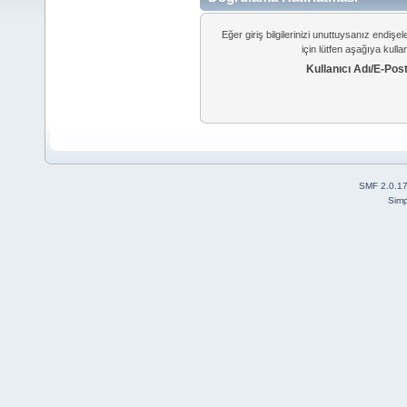
Eğer giriş bilgilerinizi unuttuysanız endiş
için lütfen aşağıya kulla
Kullanıcı Adı/E-Pos
SMF 2.0.1
Simp